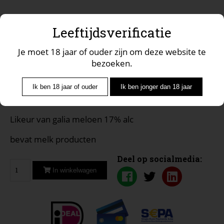
Leeftijdsverificatie
Meloncello likeur crema di melone
Je moet 18 jaar of ouder zijn om deze website te
500ml
bezoeken.
€ 13.99
Ik ben 18 jaar of ouder
Ik ben jonger dan 18 jaar
Likeur van galia meloen 17% alc
bevat melk producten
Deel op socialmedia:
In winkelwagen