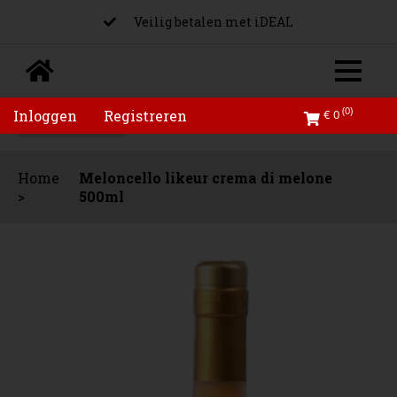
Veilig betalen met iDEAL
Altijd de laagste prijs voor zowel particulier als
zakelijk
(0)
Inloggen
Registreren
€ 0
Home
Meloncello likeur crema di melone
>
500ml