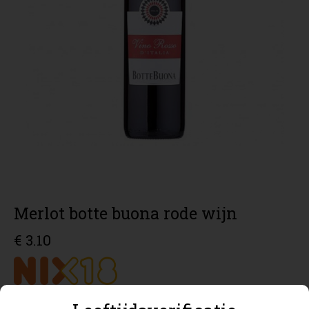
Merlot botte buona rode wijn
€ 3.10
Merlot botte buona rode wijn