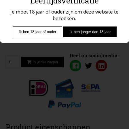
Leeftijdsverificatie
Regio veneto
Je moet 18 jaar of ouder zijn om deze website te
bezoeken.
Alc. percentage 12%
Bevat sulfieten.
Ik ben 18 jaar of ouder
Ik ben jonger dan 18 jaar
Deel op socialmedia:
In winkelwagen
Product eigenschappen