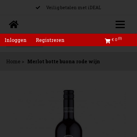
Veilig betalen met iDEAL
Altijd de laagste prijs voor zowel particulier als
zakelijk
(0)
Inloggen
Registreren
€ 0
Home >
Merlot botte buona rode wijn